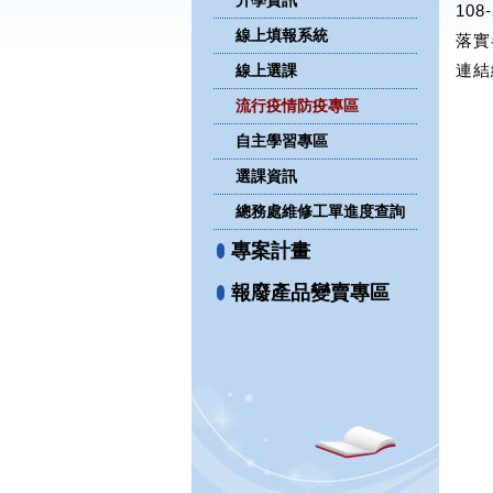
升學資訊
10
線上填報系統
落實
連結
線上選課
流行疫情防疫專區
自主學習專區
選課資訊
總務處維修工單進度查詢
專案計畫
報廢產品變賣專區