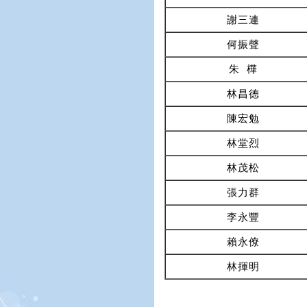
謝三連
何振聲
朱 樺
林昌德
陳宏勉
林堂烈
林茂松
張力群
李永豐
賴永僚
林揮明