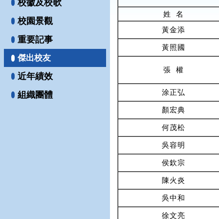
校徽及校歌
姓 名
校園景觀
黃金添
重要記事
黃照國
傑出校友
張 權
近年績效
涂正弘
組織團體
顏宏典
何茂松
吳容明
侯欽宗
陳火炎
吳中和
徐文亮