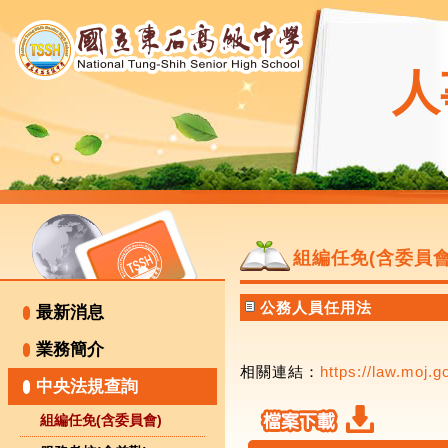
人
組編任免(含委員會
公務人員任用法
最新消息
業務簡介
相關連結：
https://law.moj.
中央法規查詢
組編任免(含委員會)