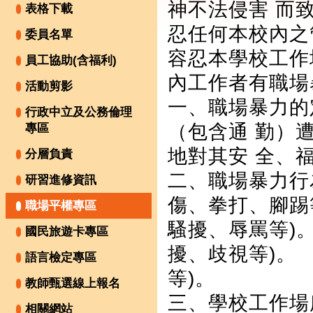
神不法侵害 而
表格下載
忍任何本校內之
委員名單
容忍本學校工作
員工協助(含福利)
內工作者有職場
活動剪影
一、職場暴力的
行政中立及公務倫理
（包含通 勤）
專區
地對其安 全、
分層負責
二、職場暴力行
研習進修資訊
傷、拳打、腳踢
職場平權專區
騷擾、辱罵等)
國民旅遊卡專區
擾、歧視等)。
語言檢定專區
等)。
教師甄選線上報名
三、學校工作場
相關網站