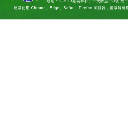
地址：613013嘉義縣朴子市大鄉里253號 統一編號：
建議使用 Chrome、Edge、Safari、Firefox 瀏覽器，螢幕解析度