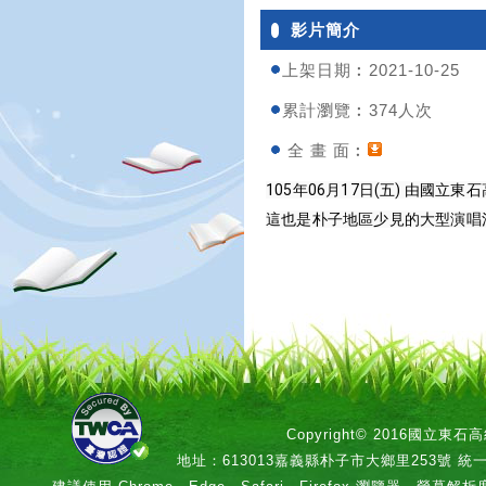
影片簡介
上架日期︰2021-10-25
累計瀏覽︰374人次
全 畫 面︰
105年06月17日(五) 由
這也是朴子地區少見的大型演唱
Copyright© 2016國立
地址：613013嘉義縣朴子市大鄉里253號 統一編號：