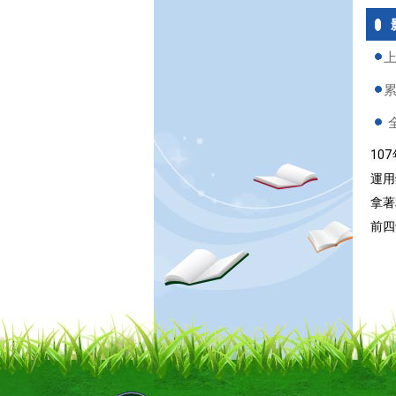
上
累
全
10
運用
拿著
前四