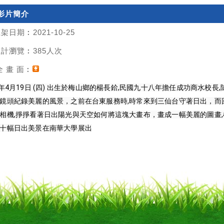
影片簡介
架日期︰2021-10-25
計瀏覽︰385人次
 畫 面︰
7年4月19日 (四) 出生於梅山鄉的楊長鉿,民國九十八年擔任成功商水校
鏡頭紀錄美麗的風景，之前在台東服務時,時常來到三仙台守著日出，而
相機,掙掙看著日出陽光與天空如何將這塊大畫布，畫成一幅美麗的圖畫,
十幅日出美景在南華大學展出