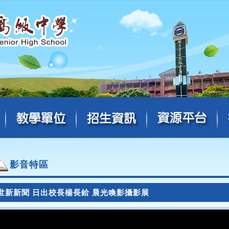
影音特區
世新新聞 日出校長楊長鉿 晨光喚影攝影展