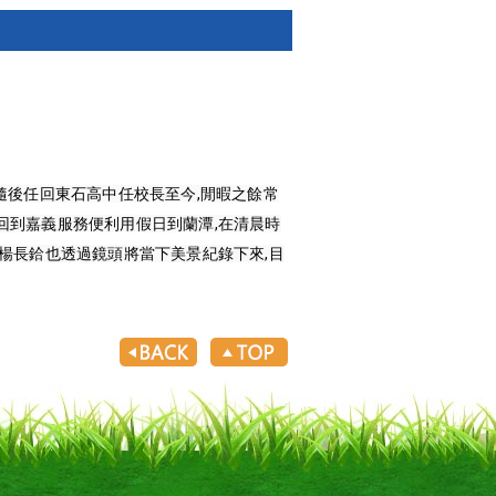
長,隨後任回東石高中任校長至今,閒暇之餘常
回到嘉義服務便利用假日到蘭潭,在清晨時
楊長鉿也透過鏡頭將當下美景紀錄下來,目