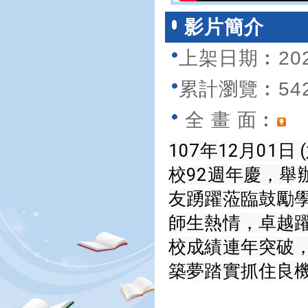
影片簡介
上架日期︰2021
累計瀏覽︰54
全 畫 面︰
107年12月01
校92週年慶，
友踴躍蒞臨鼓勵
師生熱情，卓越
校成績連年突破
築夢踏實抓住良