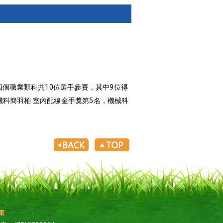
全部四個職業類科共10位選手參賽，其中9位得
簡羽柏 室內配線金手獎第5名，機械科 
策