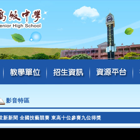
影音特區
世新新聞 全國技藝競賽 東高十位參賽九位得獎