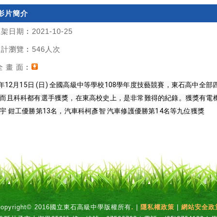
影片簡介
架日期︰2021-10-25
計瀏覽︰546人次
 畫 面︰
8年12月15日 (日) 全國高級中等學校108學年度技藝競賽，東石高中
而且科科都有選手獲獎，在東高校史上，是非常難得的紀錄。獲獎有電機科
宇 鉗工優勝第13名，汽車科柯彥智 汽車修護優勝第14名等九位獲獎
Copyright© 2016國立東石高級中學版權所有
.
|
隱私權政策
|
網站安全政