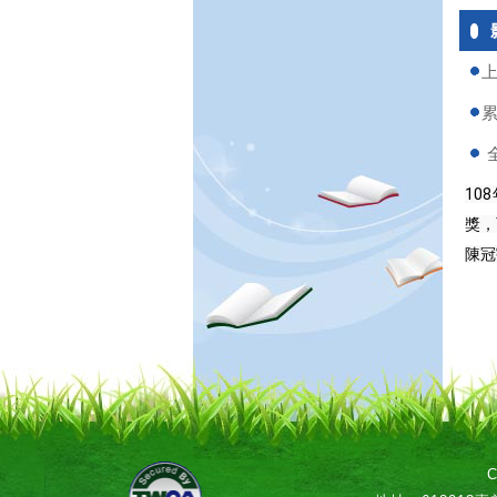
上
累
全
10
獎，
陳冠