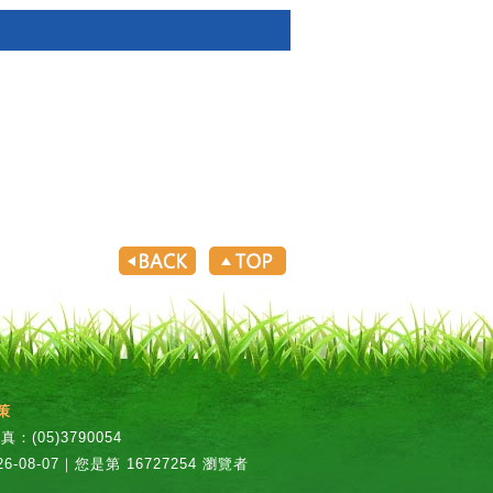
策
：(05)3790054
6-08-07｜您是第 16727254 瀏覽者