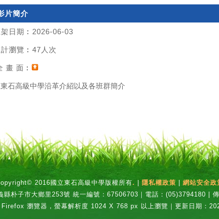
影片簡介
架日期︰2026-06-03
累計瀏覽︰47人次
 畫 面︰
立東石高級中學沿革介紹以及各班群簡介
Copyright© 2016國立東石高級中學版權所有
.
|
隱私權政策
|
網站安全政
縣朴子市大鄉里253號 統一編號：67506703｜電話：(05)3794180 | 傳真
、Firefox 瀏覽器，螢幕解析度 1024 X 768 px 以上瀏覽｜更新日期：202