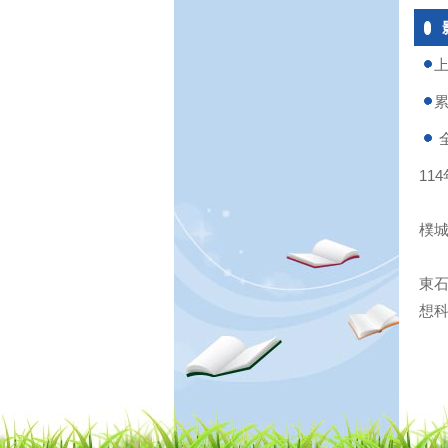
上
累
全
11
樸
東石
想