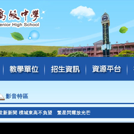
影音特區
世新新聞 樸城東高不負望 繁星閃耀放光芒