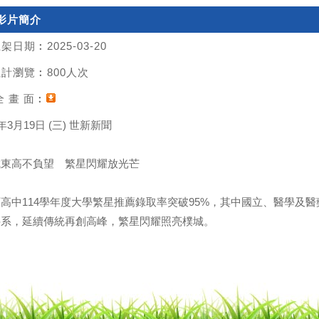
影片簡介
架日期︰2025-03-20
計瀏覽︰800人次
 畫 面︰
4年3月19日 (三) 世新新聞
城東高不負望 繁星閃耀放光芒
高中114學年度大學繁星推薦錄取率突破95%，其中國立、醫學及醫
科系，延續傳統再創高峰，繁星閃耀照亮樸城。