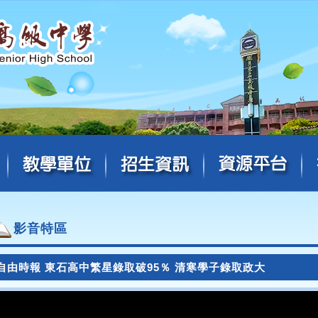
影音特區
自由時報 東石高中繁星錄取破95％ 清寒學子錄取政大