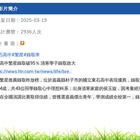
影片簡介
架日期︰2025-03-19
計瀏覽︰2936人次
 畫 面︰
石高中
#繁星
#錄取率
高中繁星錄取破95％ 清寒學子錄取政大
s://news.ltn.com.tw/news/life/bre...
繁星推薦錄取昨放榜，位於嘉義縣朴子市的國立東石高中表現優異，錄取
4成，共43位同學錄取心中理想科系；出身清寒家庭的侯玉旋，因考量
在全國演講比賽取得佳績，曾獲選嘉義傑出青年，學測成績全校第一，錄