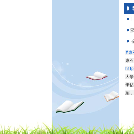
上
累
全
#東
東石
http
大學
學佔
蹈，