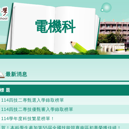
電機科
最新消息
標 題
114四技二專甄選入學錄取榜單
114四技二專技優甄審入學錄取榜單
114學年度科技繁星榜單！
賀！本科學生參加第55屆全國技能競賽南區初賽榮獲佳績！