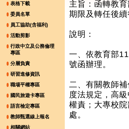
主旨：函轉教育
表格下載
期限及轉任後續
委員名單
員工協助(含福利)
說明：
活動剪影
行政中立及公務倫理
一、依教育部112
專區
號函辦理。
分層負責
研習進修資訊
二、有關教師補
職場平權專區
度法規定，高級
國民旅遊卡專區
權責；大專校院
語言檢定專區
處。
教師甄選線上報名
相關網站