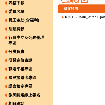
表格下載
檔案說明
委員名單
0101029a00_attch1.pd
員工協助(含福利)
活動剪影
行政中立及公務倫理
專區
分層負責
研習進修資訊
職場平權專區
國民旅遊卡專區
語言檢定專區
教師甄選線上報名
相關網站