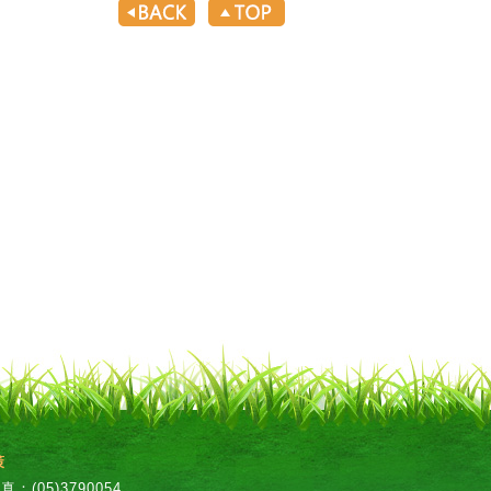
策
：(05)3790054