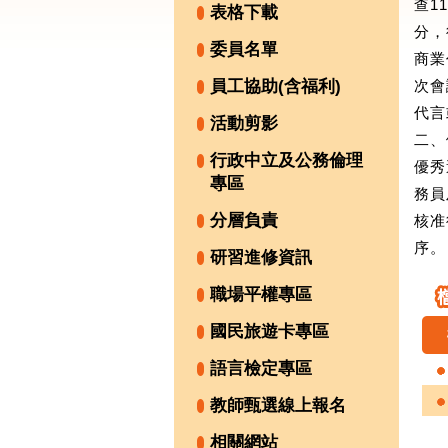
查1
表格下載
分，
委員名單
商業
員工協助(含福利)
次會
代言
活動剪影
二、
行政中立及公務倫理
優秀
專區
務員
分層負責
核准
序。
研習進修資訊
職場平權專區
國民旅遊卡專區
語言檢定專區
教師甄選線上報名
相關網站