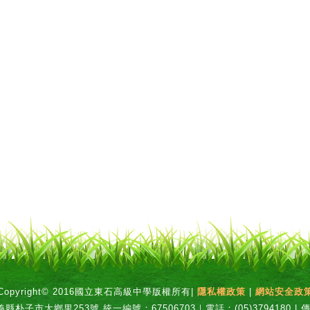
Copyright© 2016國立東石高級中學版權所有|
隱私權政策
|
網站安全政
縣朴子市大鄉里253號 統一編號：67506703｜電話：(05)3794180 | 傳真