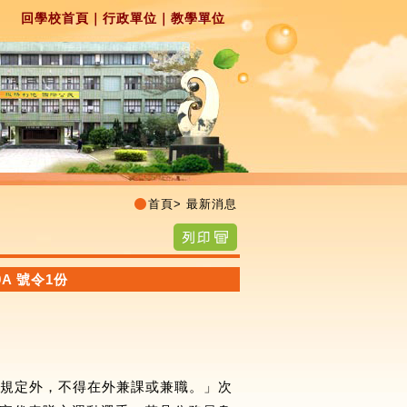
回學校首頁
｜
行政單位
｜
教學單位
首頁
>
最新消息
A 號令1份
有規定外，不得在外兼課或兼職。」次