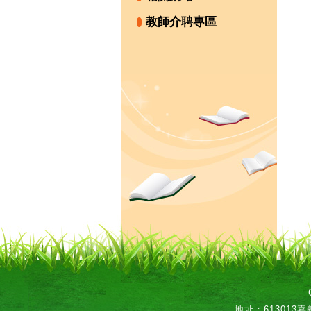
教師介聘專區
地址：613013嘉義