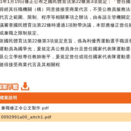
11年1月19日修正公布之國民體育法第22條第3項規定：「曾
得經其任職機關（構）同意後接受商業代言，不受公務員服務法
代言之範圍、限制、程序等相關事項之辦法，由各該主管機關定之
議審查國民體育法第22條時通過1項附帶決議，本部應修正曾
或兼職之限制規定。
依國民體育法第22條第3項規定意旨，係為利優秀運動選手職
運動員為國爭光，爰規定具公務員身分且曾任國家代表隊運動選
及公立學校專任教師衡平，爰規定曾任或現任國家代表隊運動選
後得接受商業代言及其相關程
檔案說明
兼職修正令公文製作.pdf
0092991a00_attch1.pdf