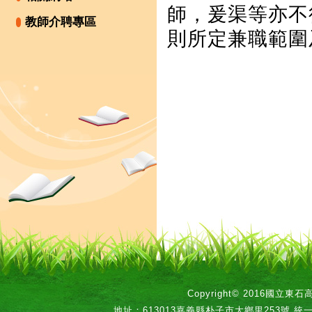
師，爰渠等亦不
教師介聘專區
則所定兼職範圍
Copyright© 2016國立
地址：613013嘉義縣朴子市大鄉里253號 統一編號：