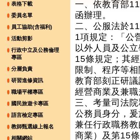
一、依教育部111
表格下載
函辦理。
委員名單
二、公服法於11
員工協助(含福利)
1項規定：「公
活動剪影
以外人員及公立
行政中立及公務倫理
15條規定；其
專區
限制、程序等相
分層負責
教育部刻正研議
研習進修資訊
經營商業及兼職
職場平權專區
三、考量司法院
國民旅遊卡專區
公務員身分，爰
語言檢定專區
兼任行政職務教
教師甄選線上報名
商業）及第15
相關網站