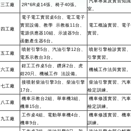
汽車專業及實習知識
第三工廠
2R*6R桌14張、椅子40張。
室。
電子電工實習桌6台、電工電子
實習設備、教學 示教板11台、
電工概論實習、電子
第四工廠
電源供應器10組、示波器9台、
實習。
函數產生器6台。
噴射引擎5台、汽油引擎12台、
噴射引擎檢診實習、
第五工廠
電系示教台3台。
引擎實習。
鉗工工作桌5台、鑽床2台、虎
第六工廠
機械工作法與實習。
鉗20只、機械工作 法設備。
接噴射柴油引擎3台、柴油引擎
柴油引擎實習、汽車
第七工廠
17台。
檢定訓練。
機車示教台2組、舉車機3組、
機車修護實習、汽車
第八工廠
機車15台。
檢定訓練。
工作桌4組、電動舉車機4台、
機車修護實習、機車
第九工廠
機車9台。
訓練。