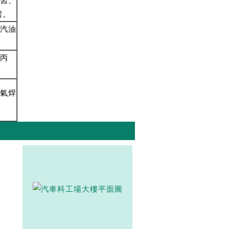
習、
習。
汽油
。
丙
氣焊