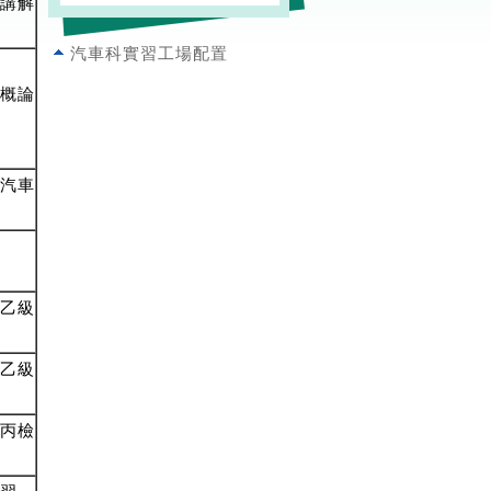
講解
汽車科實習工場配置
概論
汽車
乙級
乙級
丙檢