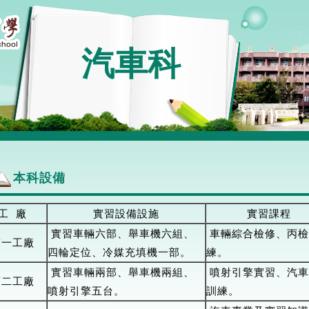
汽車科
本科設備
工 廠
實習設備設施
實習課程
實習車輛六部、舉車機六組、
車輛綜合檢修、丙檢
第一工廠
四輪定位、冷媒充填機一部。
練。
實習車輛兩部、舉車機兩組、
噴射引擎實習、汽車
第二工廠
噴射引擎五台。
訓練。