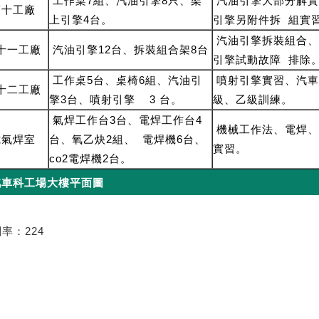
工作桌7組、汽油引擎8只、架
汽油引擎大部分解實
第十工廠
上引擎4台。
引擎另附件拆 組實
汽油引擎拆裝組合、
十一工廠
汽油引擎12台、拆裝組合架8台
引擎試動故障 排除
工作桌5台、桌椅6組、汽油引
噴射引擎實習、汽車
十二工廠
擎3台、噴射引擎 3 台。
級、乙級訓練。
氣焊工作台3台、電焊工作台4
機械工作法、電焊、
電氣焊室
台、氧乙炔2組、 電焊機6台、
實習。
co2電焊機2台。
汽車科工場大樓平面圖
率：224