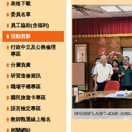
表格下載
委員名單
員工協助(含福利)
活動剪影
行政中立及公務倫理
專區
分層負責
研習進修資訊
職場平權專區
國民旅遊卡專區
語言檢定專區
9F6509F5-A9F7-4D4F-A080
教師甄選線上報名
相關網站