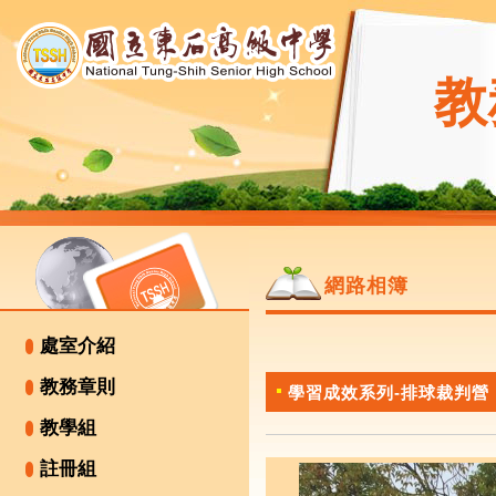
教
網路相簿
處室介紹
教務章則
學習成效系列-排球裁判營
教學組
註冊組