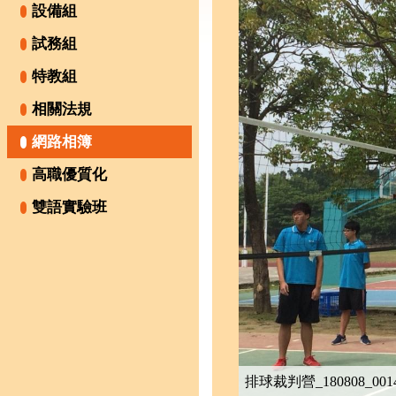
設備組
試務組
特教組
相關法規
網路相簿
高職優質化
雙語實驗班
排球裁判營_180808_001