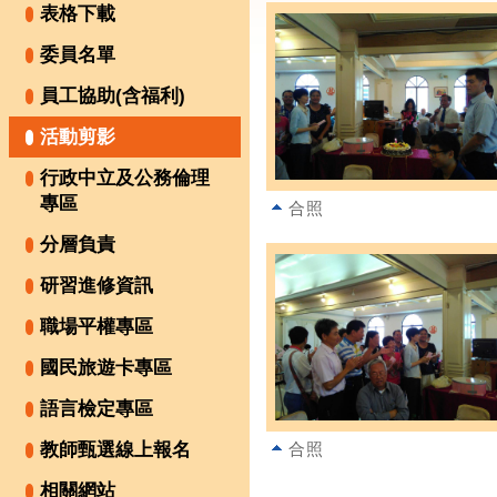
表格下載
委員名單
員工協助(含福利)
活動剪影
行政中立及公務倫理
專區
合照
分層負責
研習進修資訊
職場平權專區
國民旅遊卡專區
語言檢定專區
教師甄選線上報名
合照
相關網站