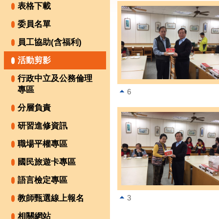
表格下載
委員名單
員工協助(含福利)
活動剪影
行政中立及公務倫理
專區
6
分層負責
研習進修資訊
職場平權專區
國民旅遊卡專區
語言檢定專區
教師甄選線上報名
3
相關網站