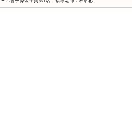
～三乙曾子偉金手獎第1名，指導老師：林家彬。