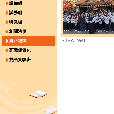
設備組
試務組
特教組
相關法規
網路相簿
IMG_0991
高職優質化
雙語實驗班