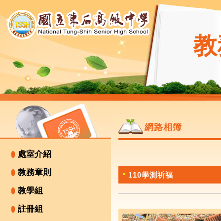
教
網路相簿
處室介紹
教務章則
110學測祈福
教學組
註冊組