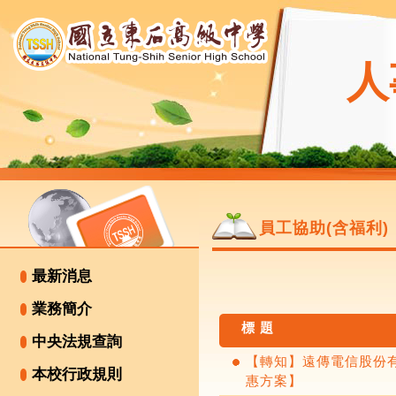
人
員工協助(含福利)
最新消息
業務簡介
標 題
中央法規查詢
【轉知】遠傳電信股份有
本校行政規則
惠方案】