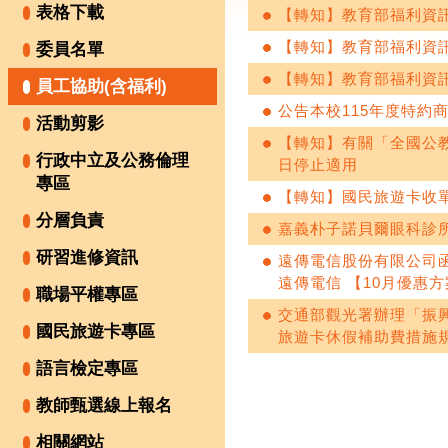
表格下載
【轉知】教育部福利資訊
【轉知】教育部福利資訊
委員名單
【轉知】教育部福利資訊
員工協助(含福利)
公告本校115年度特約
活動剪影
【轉知】有關「全國公教
行政中立及公務倫理
日停止適用
專區
【轉知】國民旅遊卡收
分層負責
嘉義朴子諾貝爾眼科診
研習進修資訊
遠傳電信股份有限公司函
遠傳電信 【10月優惠
職場平權專區
交通部觀光署辦理「振
國民旅遊卡專區
旅遊卡休假補助費措施
語言檢定專區
教師甄選線上報名
相關網站