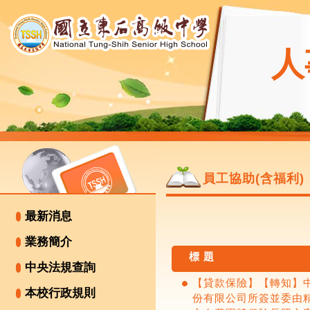
人
員工協助(含福利)
最新消息
業務簡介
標 題
中央法規查詢
【貸款保險】【轉知】
本校行政規則
份有限公司所簽並委由