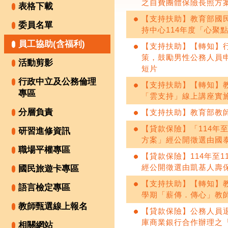
之自費團體保險長照方案
表格下載
【支持扶助】教育部國
委員名單
持中心114年度「心聚
員工協助(含福利)
【支持扶助】【轉知】
策，鼓勵男性公務人員
活動剪影
短片
行政中立及公務倫理
【支持扶助】【轉知】教
專區
「雲支持」線上講座實
分層負責
【支持扶助】教育部教
【貸款保險】「114年
研習進修資訊
方案」經公開徵選由國
職場平權專區
【貸款保險】114年至
經公開徵選由凱基人壽
國民旅遊卡專區
【支持扶助】【轉知】教
語言檢定專區
學期「薪傳．傳心」教
教師甄選線上報名
【貸款保險】公務人員
庫商業銀行合作辦理之
相關網站