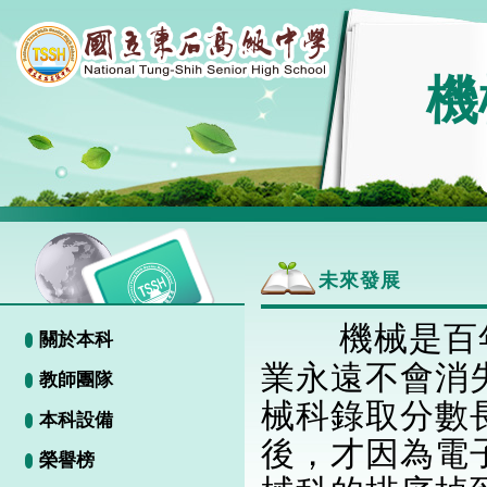
機
未來發展
機械是百
關於本科
業永遠不會消
教師團隊
械科錄取分數
本科設備
後，才因為電
榮譽榜