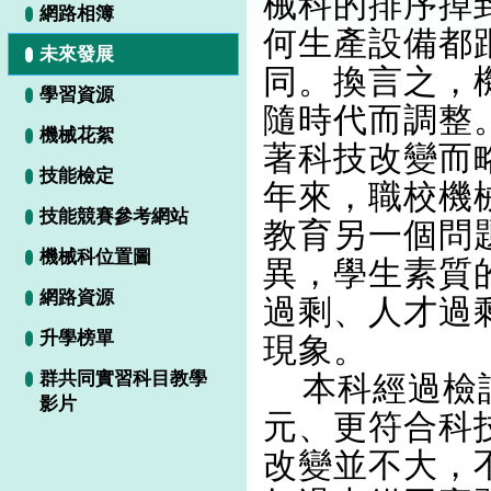
械科的排序掉
網路相簿
何生產設備都
未來發展
同。換言之，
學習資源
隨時代而調整
機械花絮
著科技改變而
技能檢定
年來，職校機
技能競賽參考網站
教育另一個問
機械科位置圖
異，學生素質
網路資源
過剩、人才過
升學榜單
現象。
群共同實習科目教學
本科經過檢討
影片
元、更符合科
改變並不大，