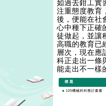
如過去鉗工實
注重態度教育
後，便能在社
心中種下正確
徒做起，並讓
高職的教育已
層次，現在應
科正走出一條
能走出不一樣
標 題
105機械科科務計畫書