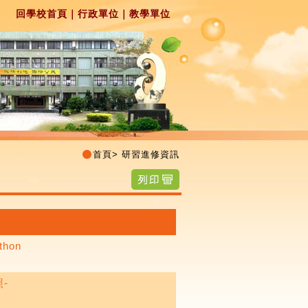
回學校首頁
｜
行政單位
｜
教學單位
首頁
>
研習進修資訊
hon
-