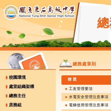
總
總務處章則
校園環境
標 題
處室組織架構
工友管理要項
總務主任
水電安全管理注意事項
庶務組
電梯使用管理注意事項