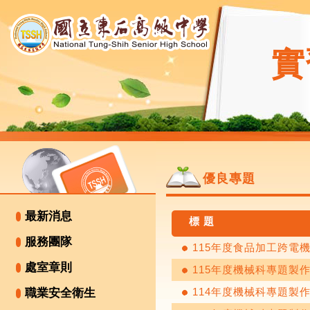
實
優良專題
最新消息
標 題
服務團隊
115年度食品加工跨電機
處室章則
115年度機械科專題製作
114年度機械科專題製
職業安全衛生