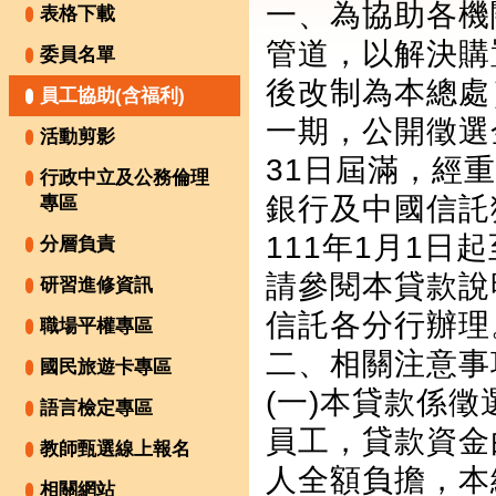
一、為協助各機
表格下載
管道，以解決購
委員名單
後改制為本總處
員工協助(含福利)
一期，公開徵選
活動剪影
31日屆滿，經
行政中立及公務倫理
銀行及中國信託
專區
111年1月1日
分層負責
請參閱本貸款說
研習進修資訊
信託各分行辦理
職場平權專區
二、相關注意事
國民旅遊卡專區
(一)本貸款係
語言檢定專區
員工，貸款資金
教師甄選線上報名
人全額負擔，本
相關網站