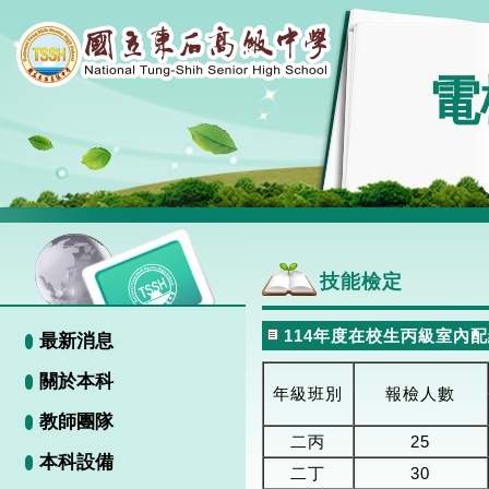
電
技能檢定
114年度在校生丙級室內
最新消息
關於本科
年級班別
報檢人數
教師團隊
二丙
25
本科設備
二丁
30