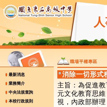
人
職場平權專區
消除一切形式
最新消息
業務簡介
主旨：為
促進教
元文化教育思維
中央法規查詢
視
，
內政部辦理
本校行政規則