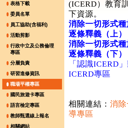
(ICERD）教
表格下載
下資源。
委員名單
消除一切形式種
員工協助(含福利)
逐條釋義（上）
活動剪影
消除一切形式種
行政中立及公務倫理
逐條釋義（下）
專區
「認識ICERD
分層負責
ICERD專區
研習進修資訊
職場平權專區
國民旅遊卡專區
相關連結：
消除
語言檢定專區
導專區
教師甄選線上報名
相關網站