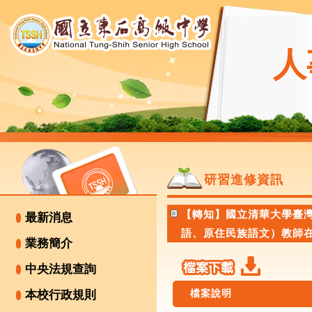
人
研習進修資訊
【轉知】國立清華大學臺灣
最新消息
語、原住民族語文）教師
業務簡介
中央法規查詢
檔案說明
本校行政規則