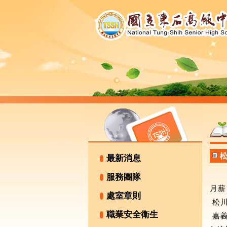
最新消息
服務團隊
月薪 
處室章則
松川
職業安全衛生
嘉義