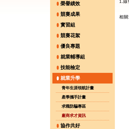
1.
榮譽績效
競賽成果
相關
實習組
競賽花絮
優良專題
就業輔導組
技能檢定
就業升學
青年生涯領航計畫
產學攜手計畫
求職防騙專區
廠商求才資訊
協作共好