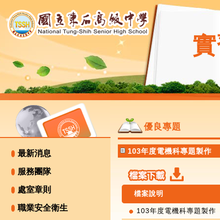
實
優良專題
103年度電機科專題製作
最新消息
服務團隊
處室章則
檔案說明
職業安全衛生
103年度電機科專題製作