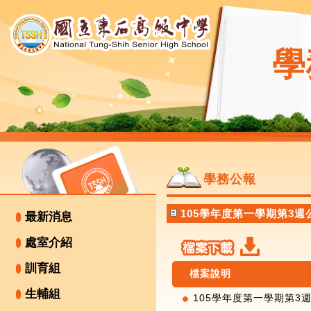
學
學務公報
105學年度第一學期第3週
最新消息
處室介紹
訓育組
檔案說明
生輔組
105學年度第一學期第3週