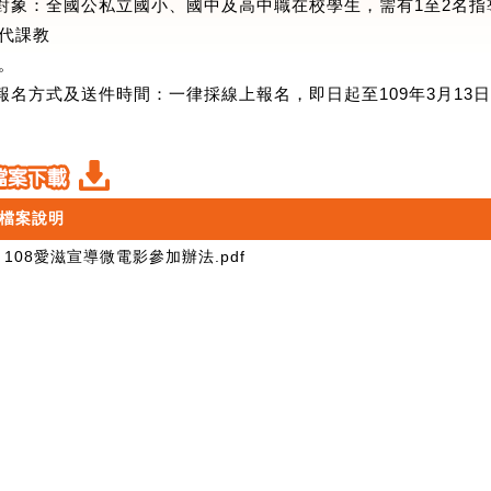
)對象：全國公私立國小、國中及高中職在校學生，需有1至2名
代課教
。
)報名方式及送件時間：一律採線上報名，即日起至109年3月13
檔案說明
108愛滋宣導微電影參加辦法.pdf