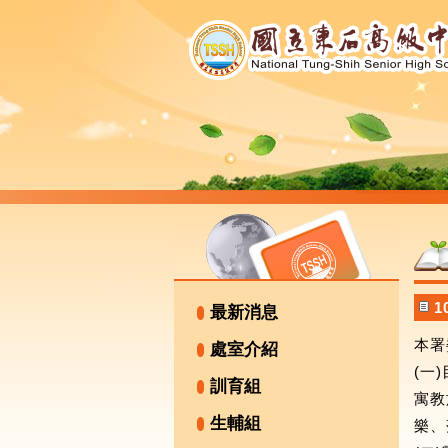
最新消息
本署
處室介紹
(一
訓育組
寓教
生輔組
樂、