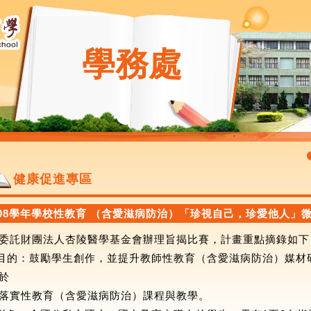
學務處
健康促進專區
108學年學校性教育 （含愛滋病防治）「珍視自己，珍愛他人」
委託財團法人杏陵醫學基金會辦理旨揭比賽，計畫重點摘錄如下
)目的：鼓勵學生創作，並提升教師性教育（含愛滋病防治）媒
於
落實性教育（含愛滋病防治）課程與教學。