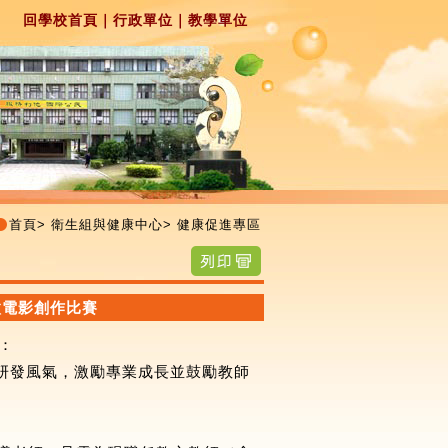
回學校首頁
｜
行政單位
｜
教學單位
首頁
>
衛生組與健康中心
>
健康促進專區
微電影創作比賽
：
材研發風氣，激勵專業成長並鼓勵教師