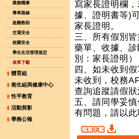
寫家長證明欄，
業務職掌
據、證明書等)
專車路線
急難救助
家長證明。
交通安全
三、所有假別皆
校園安全
藥單、收據、診
學生生活管理規定
別：家長證明）
表單下載
四、如未收到假
體育組
未收到，校務A
衛生組與健康中心
查詢追蹤請假狀
性平教育
五、請同學妥慎
活動剪影
有問題，請以此
學務公報