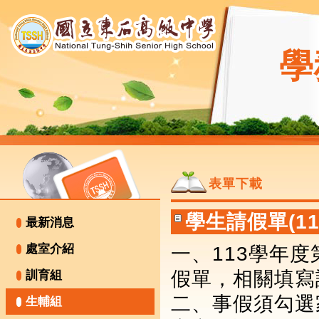
學
表單下載
學生請假單(1
最新消息
處室介紹
一、113學年
假單，相關填寫
訓育組
二、事假須勾選
生輔組