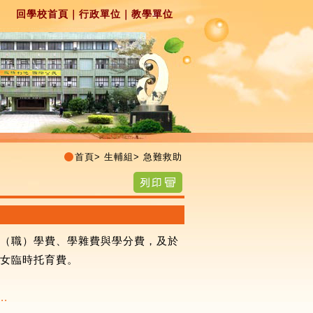
回學校首頁
｜
行政單位
｜
教學單位
首頁
>
生輔組
>
急難救助
中（職）學費、學雜費與學分費，及於
子女臨時托育費。
..