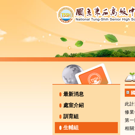
最新消息
此計
處室介紹
修業
訓育組
第一
生輔組
相關