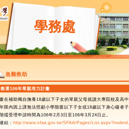
學務處
急難救助
國教署106年單親培力計畫
畫在補助獨自撫養18歲以下子女的單親父母就讀大專院校及高
年限內因上課無法照顧小學階叢以下子女或18歲以下身心礙者
階燸受理申請時間為106年2月3日至106年3月24日止。
連結：
http://www.sfaa.gov.tw/SFAA/Pages/List.aspx?nodeid.