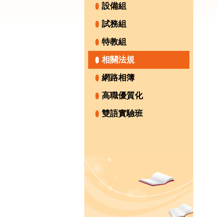
設備組
試務組
特教組
相關法規
網路相簿
高職優質化
雙語實驗班