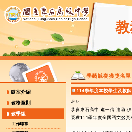
教
學藝競賽獲獎名單
114學年度本校學生及教
處室介紹
🎉✨
教務章則
恭喜東石高中 進一信 達嗨.
教學組
榮獲114學年度全國語文競賽
工作職掌