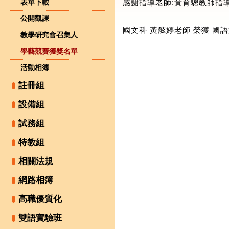
表單下載
感謝指導老師:黃育驄教師指
公開觀課
國文科 黃舷婷老師 榮獲 國語
教學研究會召集人
學藝競賽獲獎名單
活動相簿
註冊組
設備組
試務組
特教組
相關法規
網路相簿
高職優質化
雙語實驗班