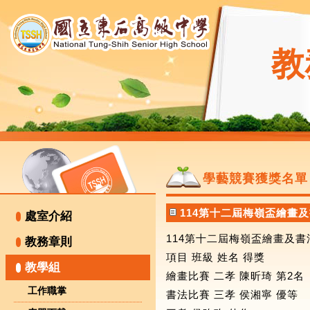
教
學藝競賽獲獎名單
114第十二屆梅嶺盃繪畫
處室介紹
114第十二屆梅嶺盃繪畫及
教務章則
項目 班級 姓名 得獎
教學組
繪畫比賽 二孝 陳昕琦 第2名
工作職掌
書法比賽 三孝 侯湘寧 優等