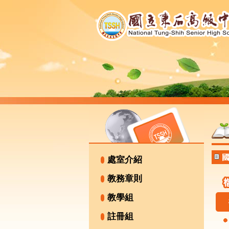
國
處室介紹
教務章則
教學組
註冊組