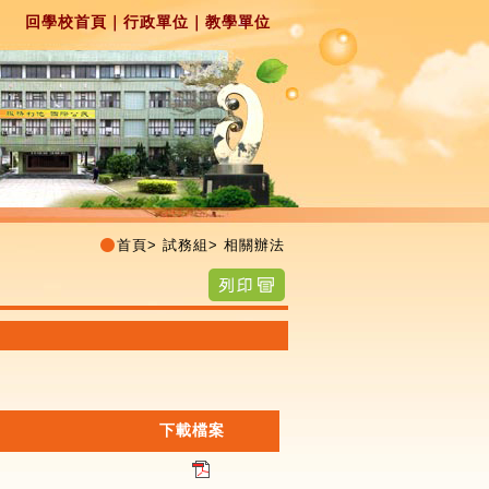
回學校首頁
｜
行政單位
｜
教學單位
首頁
>
試務組
>
相關辦法
下載檔案