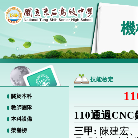
機
技能檢定
1
關於本科
教師團隊
110通過CN
本科設備
三甲:
陳建宏
榮譽榜