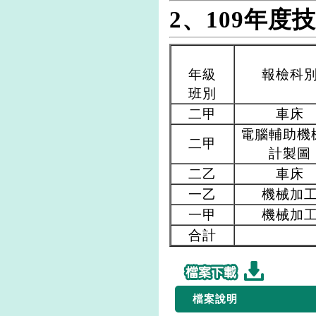
2、109年度
年級
報檢科
班別
二甲
車床
電腦輔助機
二甲
計製圖
二乙
車床
一乙
機械加
一甲
機械加
合計
檔案說明