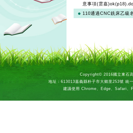
意事項(雲嘉)ok(p18).d
110通過CNC銑床乙級
Copyright© 2016國立
地址：613013嘉義縣朴子市大鄉里253號 統一編號：
建議使用 Chrome、Edge、Safari、