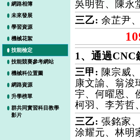
吳明哲、陳永
網路相簿
未來發展
三乙:
余芷尹
學習資源
1
機械花絮
技能檢定
1
、
通過CNC
技能競賽參考網站
三甲:
陳宗威、
機械科位置圖
康文諭、翁浚
網路資源
宇、何曜恩、
升學榜單
柯羽、李芳哲
群共同實習科目教學
影片
三乙:
張銘家、
涂耀元、林明