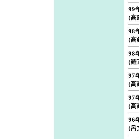
9
(高
9
(高
9
(
9
(高
9
(高
9
(呂