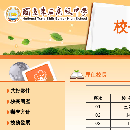
校
歷任校長
共好夥伴
序次
校 
校長簡歷
01
三
辦學方針
02
校務發展
03