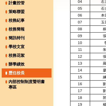
04
石
計畫控管
05
石
策略聯盟
06
本
校務紀事
07
玉
校務簡報
08
09
簡訊特刊
10
學校文宣
11
校務花絮
12
13
辦學績效
14
歷任校長
15
內部控制制度聲明書
16
專區
17
18
19