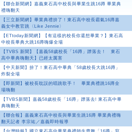
【聯合新聞網】嘉義東石高中校長與畢業生跳16蹲 畢業典
禮嗨翻天
【三立新聞網】畢業典禮拚了！東石高中校長霸氣16蹲嘉
義女中教官跳〈Like Jennie〉
【ETtoday新聞網】【有這樣的校長你還想畢業？】東石高
中校長畢典大跳16蹲嗨爆全場
【TVBS 新聞】【嘉義58歲校長「16蹲」蹽落去！ 東石
高中畢典嗨翻天】已經太厲害
【中天新聞】拚了！東石高中畢典「58歲校長大跳16蹲」
炸裂全場
【即新聞】被校長耽誤的唱跳歌手！ 畢業典禮跳16蹲全
場嗨翻
【TVBS新聞】嘉義58歲校長「16蹲」蹽落去! 東石高中畢
典嗨翻天
【聯合報】嘉義東石高中校長與畢業生跳16蹲 畢業典禮嗨
翻天記者 李宗祐／嘉義即時報導
【台灣時報】國立東石高中畢業典禮師生齊舞「16蹲」寫