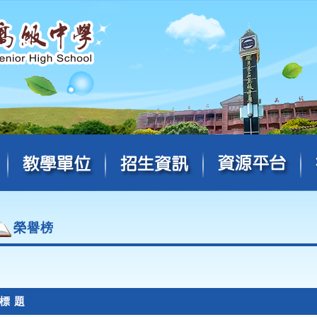
榮譽榜
標 題