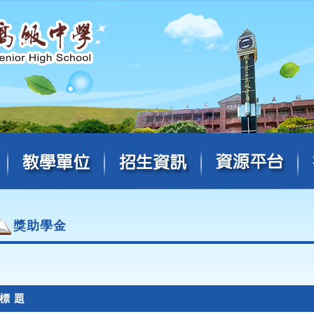
獎助學金
標 題