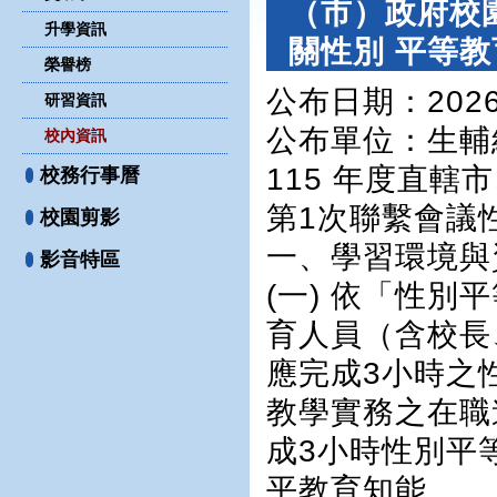
（市）政府校
升學資訊
關性別 平等
榮譽榜
公布日期：2026-
研習資訊
公布單位
：生輔
校內資訊
115 年度直
校務行事曆
第1次聯繫會議
校園剪影
一、學習環境與
影音特區
(一) 依「性別
育人員（含校長
應完成3小時之
教學實務之在職
成3小時性別平
平教育知能。