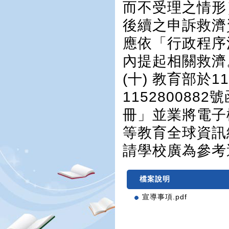
而不受理之情形
後續之申訴救濟
應依「行政程序
內提起相關救濟
(十) 教育部於
11528008
冊」並業將電子
等教育全球資訊網（網
請學校廣為參考
檔案說明
宣導事項.pdf